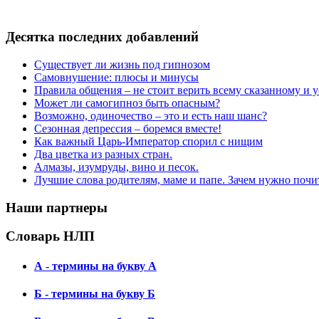
Десятка последних добавлений
Существует ли жизнь под гипнозом
Самовнушение: плюсы и минусы
Правила общения – не стоит верить всему сказанному и
Может ли самогипноз быть опасным?
Возможно, одиночество – это и есть наш шанс?
Сезонная депрессия – боремся вместе!
Как важный Царь-Император спорил с нищим
Два цветка из разных стран.
Алмазы, изумруды, вино и песок.
Лучшие слова родителям, маме и папе. Зачем нужно почи
Наши партнеры
Словарь НЛП
А - термины на букву А
Б - термины на букву Б