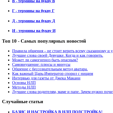
В - термины на букву В
Г - термины на букву Г
Д - термины на букву Д
И - термины на букву И
Топ 10 - Самых популярных новостей
Правила общения – не стоит верить всему сказанному и
Лучшие слова своей Девушке. Когда и как говорить.
Может ли самогипноз быть опасным?
Самовнушение: плюсы и минусы
Общение с бессознательным метод аватара.
Как важный Царь-Император спорил с нищим
Интервью для газеты от Джека Макани
Основы НЛП
Методы НЛП
Лучшие слова родителям, маме и папе. Зачем нужно почи
Случайные статьи
БАЗИС И НАСТРОЙКА В НЛП ПОДСТРОЙКА!