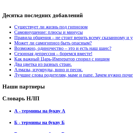
Десятка последних добавлений
Существует ли жизнь под гипнозом
Самовнушение: плюсы и минусы
Правила общения – не стоит верить всему сказанному и
Может ли самогипноз быть опасным?
Возможно, одиночество – это и есть наш шанс?
Сезонная депрессия – боремся вместе!
Как важный Царь-Император спорил с нищим
Два цветка из разных стран.
Алмазы, изумруды, вино и песок.
Лучшие слова родителям, маме и папе. Зачем нужно почи
Наши партнеры
Словарь НЛП
А - термины на букву А
Б - термины на букву Б