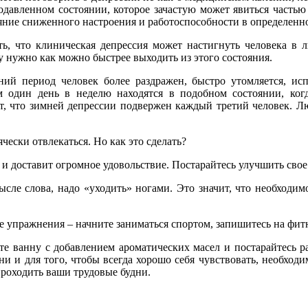
давленном состоянии, которое зачастую может явиться частью 
ояние сниженного настроения и работоспособности в определенно
ь, что клиническая депрессия может настигнуть человека в л
 нужно как можно быстрее выходить из этого состояния.
ний период человек более раздражен, быстро утомляется, ис
один день в неделю находятся в подобном состоянии, когд
т, что зимней депрессии подвержен каждый третий человек. Лю
чески отвлекаться. Но как это сделать?
 и доставит огромное удовольствие. Постарайтесь улучшить свое 
сле слова, надо «уходить» ногами. Это значит, что необходим
е упражнения – начните заниматься спортом, запишитесь на фит
те ванну с добавлением ароматических масел и постарайтесь р
ни и для того, чтобы всегда хорошо себя чувствовать, необход
 проходить ваши трудовые будни.