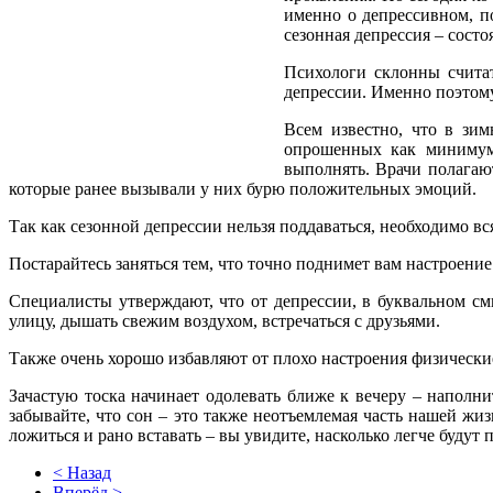
именно о депрессивном, по
сезонная депрессия – сост
Психологи склонны считат
депрессии. Именно поэтому
Всем известно, что в зим
опрошенных как минимум 
выполнять. Врачи полагаю
которые ранее вызывали у них бурю положительных эмоций.
Так как сезонной депрессии нельзя поддаваться, необходимо вся
Постарайтесь заняться тем, что точно поднимет вам настроение
Специалисты утверждают, что от депрессии, в буквальном смы
улицу, дышать свежим воздухом, встречаться с друзьями.
Также очень хорошо избавляют от плохо настроения физически
Зачастую тоска начинает одолевать ближе к вечеру – наполни
забывайте, что сон – это также неотъемлемая часть нашей жиз
ложиться и рано вставать – вы увидите, насколько легче будут
< Назад
Вперёд >