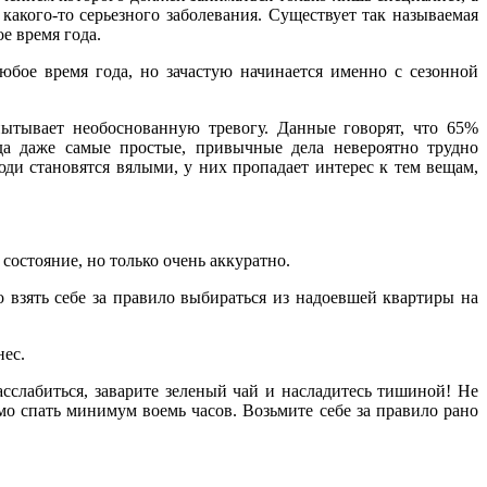
какого-то серьезного заболевания. Существует так называемая
е время года.
юбое время года, но зачастую начинается именно с сезонной
пытывает необоснованную тревогу. Данные говорят, что 65%
а даже самые простые, привычные дела невероятно трудно
ди становятся вялыми, у них пропадает интерес к тем вещам,
состояние, но только очень аккуратно.
о взять себе за правило выбираться из надоевшей квартиры на
нес.
асслабиться, заварите зеленый чай и насладитесь тишиной! Не
имо спать минимум воемь часов. Возьмите себе за правило рано