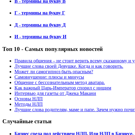
В - термины на букву В
Г - термины на букву Г
Д - термины на букву Д
И - термины на букву И
Топ 10 - Самых популярных новостей
Правила общения – не стоит верить всему сказанному и
Лучшие слова своей Девушке. Когда и как говорить.
Может ли самогипноз быть опасным?
Самовнушение: плюсы и минусы
Общение с бессознательным метод аватара.
Как важный Царь-Император спорил с нищим
Интервью для газеты от Джека Макани
Основы НЛП
Методы НЛП
Лучшие слова родителям, маме и папе. Зачем нужно почи
Случайные статьи
Бизнес среда под действием НЛП, Или НЛП в Бизнесе.