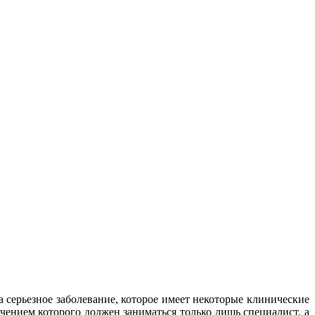
а серьезное заболевание, которое имеет некоторые клинические
ечением которого должен заниматься только лишь специалист, а