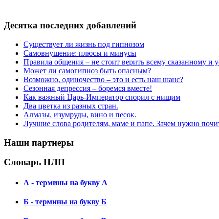
Десятка последних добавлений
Существует ли жизнь под гипнозом
Самовнушение: плюсы и минусы
Правила общения – не стоит верить всему сказанному и
Может ли самогипноз быть опасным?
Возможно, одиночество – это и есть наш шанс?
Сезонная депрессия – боремся вместе!
Как важный Царь-Император спорил с нищим
Два цветка из разных стран.
Алмазы, изумруды, вино и песок.
Лучшие слова родителям, маме и папе. Зачем нужно почи
Наши партнеры
Словарь НЛП
А - термины на букву А
Б - термины на букву Б