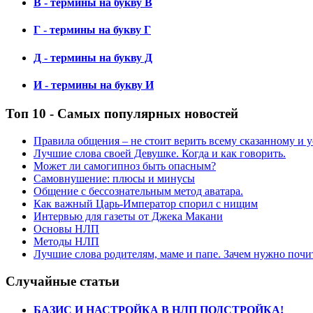
В - термины на букву В
Г - термины на букву Г
Д - термины на букву Д
И - термины на букву И
Топ 10 - Самых популярных новостей
Правила общения – не стоит верить всему сказанному и
Лучшие слова своей Девушке. Когда и как говорить.
Может ли самогипноз быть опасным?
Самовнушение: плюсы и минусы
Общение с бессознательным метод аватара.
Как важный Царь-Император спорил с нищим
Интервью для газеты от Джека Макани
Основы НЛП
Методы НЛП
Лучшие слова родителям, маме и папе. Зачем нужно почи
Случайные статьи
БАЗИС И НАСТРОЙКА В НЛП ПОДСТРОЙКА!